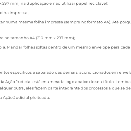
 297 mm) na duplicação e não utilizar papel reciclável;
lha impressa;
r numa mesma folha impressa (sempre no formato A4). Até porque
eira no tamanho A4 (210 mm x 297 mm);
cola. Mandar folhas soltas dentro de um mesmo envelope para cada 
os específicos e separado das demais, acondicionados em envelop
da Ação Judicial está enumerada logo abaixo do seu título. Lembr
uer outra, eles fazem parte integrante dos processos a que se d
a Ação Judicial pleiteada.