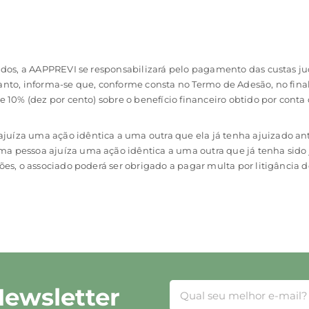
os, a AAPPREVI se responsabilizará pelo pagamento das custas judic
anto, informa-se que, conforme consta no Termo de Adesão, no fin
 10% (dez por cento) sobre o benefício financeiro obtido por conta
íza uma ação idêntica a uma outra que ela já tenha ajuizado ant
 pessoa ajuíza uma ação idêntica a uma outra que já tenha sido 
es, o associado poderá ser obrigado a pagar multa por litigância 
Newsletter