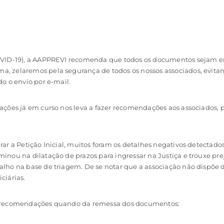
VID-19), a AAPPREVI recomenda que todos os documentos sejam env
rma, zelaremos pela segurança de todos os nossos associados, evit
o o envio por e-mail.
ções já em curso nos leva a fazer recomendações aos associados, pa
r a Petição Inicial, muitos foram os detalhes negativos detectados
inou na dilatação de prazos para ingressar na Justiça e trouxe pr
lho na base de triagem. De se notar que a associação não dispõe 
ciárias.
s recomendações quando da remessa dos documentos: