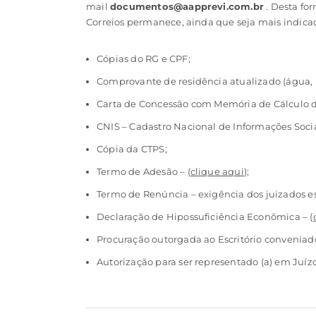
mail
documentos@aapprevi.com.br
. Desta fo
Correios permanece, ainda que seja mais indicad
Cópias do RG e CPF;
Comprovante de residência atualizado (água, l
Carta de Concessão com Memória de Cálculo do
CNIS – Cadastro Nacional de Informações Socia
Cópia da CTPS;
Termo de Adesão –
(clique aqui
);
Termo de Renúncia – exigência dos juizados es
Declaração de Hipossuficiência Econômica – (
Procuração outorgada ao Escritório conveniad
Autorização para ser representado (a) em Juízo