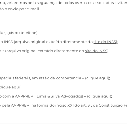
rma, zelaremos pela segurança de todos os nossos associados, evit
o o envio por e-mail.
uz, gás ou telefone);
 INSS (arquivo original extraído diretamente do
site do INSS
);
is (arquivo original extraído diretamente do
site do INSS
);
peciais federais, em razão da competência – (
clique aqui
);
clique aqui
);
o com a AAPPREVI (Lima & Silva Advogados) – (
clique aqui
);
 pela AAPPREVI na forma do inciso XXI do art. 5º, da Constituição Fe