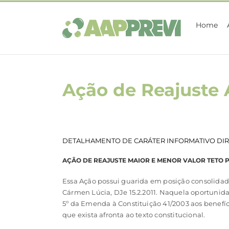
Ir
para
Home
o
conteúdo
Ação de Reajuste
DETALHAMENTO DE CARÁTER INFORMATIVO DIR
AÇÃO DE REAJUSTE MAIOR E MENOR VALOR TETO 
Essa Ação possui guarida em posição consolidada
Cármen Lúcia, DJe 15.2.2011. Naquela oportunida
5º da Emenda à Constituição 41/2003 aos benefíc
que exista afronta ao texto constitucional.