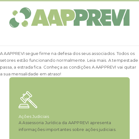
Ir
para
o
conteúdo
A AAPPREVI segue firme na defesa dos seus associados. Todos os
setores estão funcionando normalmente. Leia mais.
A tempestade
passa, a estrada fica.
Conheça as condições
A AAPPREVI vai quitar
a sua mensalidade em atraso!
Ações Judiciais
A Assessoria Jurídica da AAPPREVI apresenta
informações importantes sobre ações judiciais.