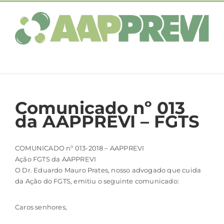
Ir
para
o
conteúdo
Comunicado nº 013
da AAPPREVI – FGTS
COMUNICADO nº 013-2018 – AAPPREVI
Ação FGTS da AAPPREVI
O Dr. Eduardo Mauro Prates, nosso advogado que cuida
da Ação do FGTS, emitiu o seguinte comunicado:
Caros senhores,