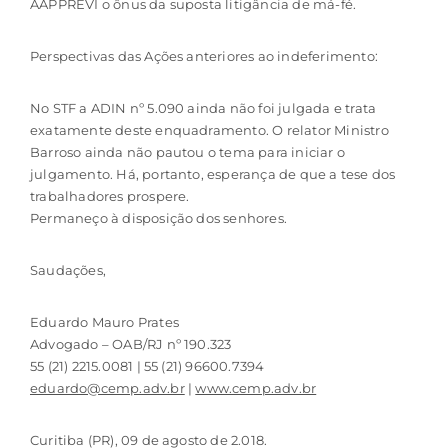
AAPPREVI o ônus da suposta litigância de má-fé.
Perspectivas das Ações anteriores ao indeferimento:
No STF a ADIN nº 5.090 ainda não foi julgada e trata
exatamente deste enquadramento. O relator Ministro
Barroso ainda não pautou o tema para iniciar o
julgamento. Há, portanto, esperança de que a tese dos
trabalhadores prospere.
Permaneço à disposição dos senhores.
Saudações,
Eduardo Mauro Prates
Advogado – OAB/RJ nº 190.323
55 (21) 2215.0081 | 55 (21) 96600.7394
eduardo@cemp.adv.br
|
www.cemp.adv.br
Curitiba (PR), 09 de agosto de 2.018.