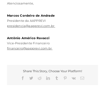
Atenciosamente,
Marcos Cordeiro de Andrade
Presidente da AAPPREVI
presidencia@aapprevi.com.br
Antônio Américo Ravacci
Vice-Presidente Financeiro
financeiro@aapprevi.com.br
Share This Story, Choose Your Platform!
Facebook
Twitter
Reddit
LinkedIn
Tumblr
Pinterest
Vk
E-
mail