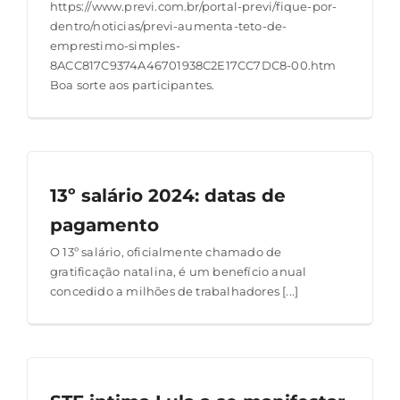
https://www.previ.com.br/portal-previ/fique-por-
dentro/noticias/previ-aumenta-teto-de-
emprestimo-simples-
8ACC817C9374A46701938C2E17CC7DC8-00.htm
Boa sorte aos participantes.
13º salário 2024: datas de
pagamento
O 13º salário, oficialmente chamado de
gratificação natalina, é um benefício anual
concedido a milhões de trabalhadores [...]