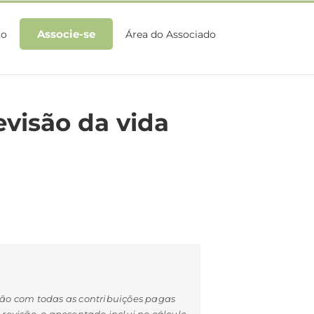
Associe-se
to
Área do Associado
visão da vida
nsão com todas as contribuições pagas
 revisão, o aposentado inclui no cálculo