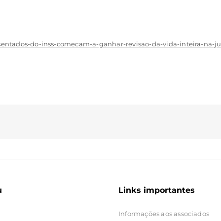
posentados-do-inss-comecam-a-ganhar-revisao-da-vida-inteira-na-ju
u
Links importantes
Informações aos associados