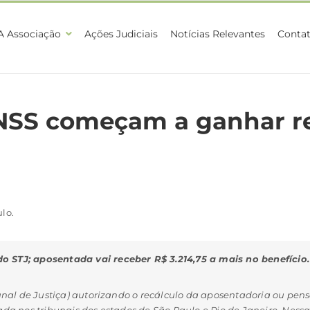
A Associação
Ações Judiciais
Notícias Relevantes
Conta
NSS começam a ganhar re
lo.
 STJ; aposentada vai receber R$ 3.214,75 a mais no benefício.
bunal de Justiça) autorizando o recálculo da aposentadoria ou pe
da nos tribunais dos estados de São Paulo e Rio de Janeiro. Nessa