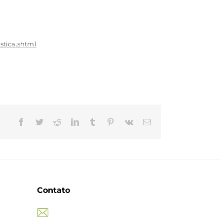
stica.shtml
Facebook
Twitter
Reddit
LinkedIn
Tumblr
Pinterest
Vk
E-
mail
Contato