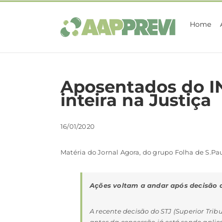
Ir
para
Home
o
conteúdo
Aposentados do I
inteira na Justiça
16/01/2020
Matéria do Jornal Agora, do grupo Folha de S.Pau
Ações voltam a andar após decisão do
A recente decisão do STJ (Superior Tri
antes da concessão já está sendo aplica