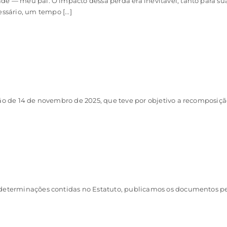
de — meu pai. O impacto dessa perda era inevitável, tanto para su
sário, um tempo [...]
ição de 14 de novembro de 2025, que teve por objetivo a recomposi
determinações contidas no Estatuto, publicamos os documentos pert