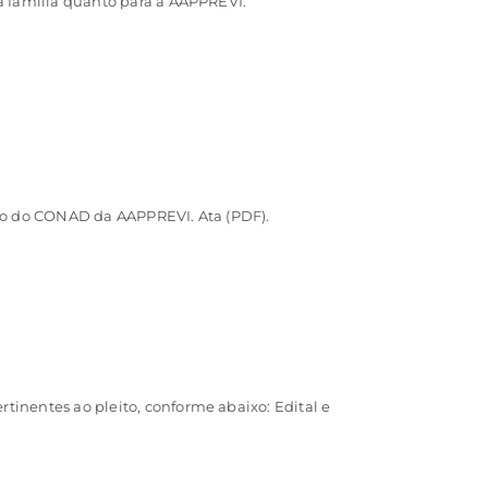
a família quanto para a AAPPREVI.
ção do CONAD da AAPPREVI. Ata (PDF).
inentes ao pleito, conforme abaixo: Edital e