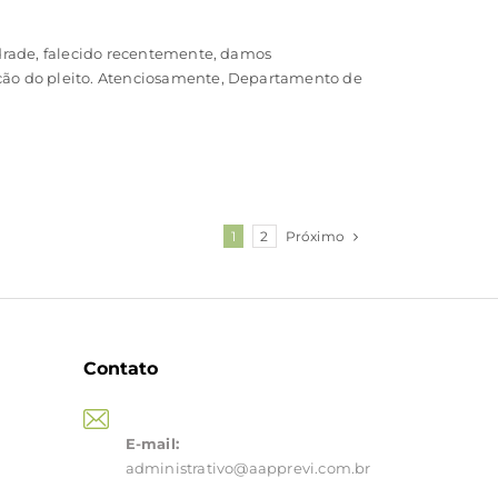
drade, falecido recentemente, damos
ção do pleito. Atenciosamente, Departamento de
Próximo
1
2
Contato
E-mail:
administrativo@aapprevi.com.br