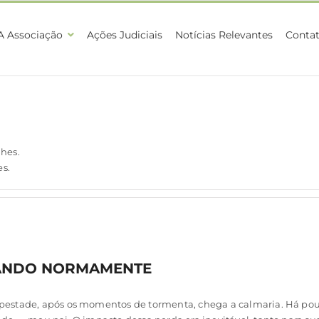
A Associação
Ações Judiciais
Notícias Relevantes
Conta
hes.
es.
HANDO NORMAMENTE
pestade, após os momentos de tormenta, chega a calmaria. Há po