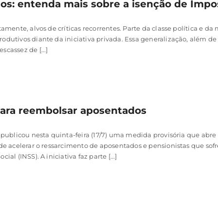
dos: entenda mais sobre a isenção de Imp
tamente, alvos de críticas recorrentes. Parte da classe política e da
odutivos diante da iniciativa privada. Essa generalização, além de 
cassez de [...]
 para reembolsar aposentados
 publicou nesta quinta-feira (17/7) uma medida provisória que abre c
o de acelerar o ressarcimento de aposentados e pensionistas que so
al (INSS). A iniciativa faz parte [...]