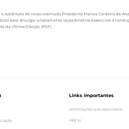
 o substituto do nosso estimado Presidente Marcos Cordeiro de An
tuto para divulgar amplamente os parâmetros essenciais à condu
ta da Última Eleição (PDF)
u
Links importantes
Informações aos associados
ciação
PREVI