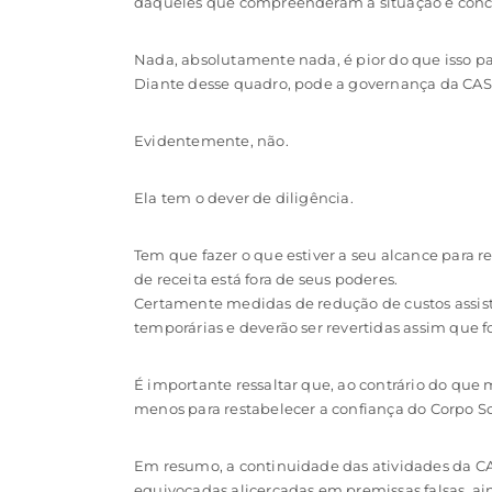
daqueles que compreenderam a situação e conco
Nada, absolutamente nada, é pior do que isso pa
Diante desse quadro, pode a governança da CASS
Evidentemente, não.
Ela tem o dever de diligência.
Tem que fazer o que estiver a seu alcance para r
de receita está fora de seus poderes.
Certamente medidas de redução de custos assist
temporárias e deverão ser revertidas assim que f
É importante ressaltar que, ao contrário do qu
menos para restabelecer a confiança do Corpo So
Em resumo, a continuidade das atividades da CA
equivocadas alicerçadas em premissas falsas, a