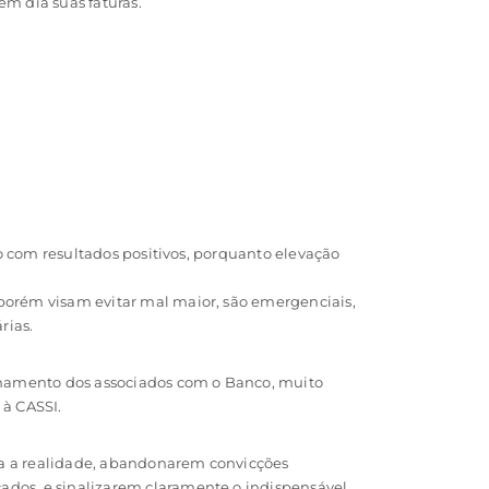
m dia suas faturas.
to com resultados positivos, porquanto elevação
porém visam evitar mal maior, são emergenciais,
rias.
ionamento dos associados com o Banco, muito
 à CASSI.
da a realidade, abandonarem convicções
ados, e sinalizarem claramente o indispensável