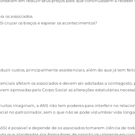
rdaram em reduzir seus preços para que continuassem a receber e
ra os associados.
I cruzar os braços e esperar os acontecimentos?
eduzir custos, principalmente assistenciais, além do que já tem fei
enciais afetam os associados e devem ser adotadas a contragosto, 
orem aprovadas pelo Corpo Social as alterações estatutárias necessá
e muitos imaginam, a ANS não tem poderes para interferir no relac
cial no patrocinador, sem o que não se pode vislumbrar vida longa
SSI é possível e depende de os associados tomarem ciência de to
inda que alardeadas por formadores de opinião igualmente equivoc