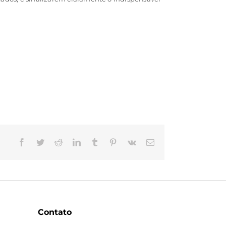
Facebook
Twitter
Reddit
LinkedIn
Tumblr
Pinterest
Vk
E-
mail
Contato