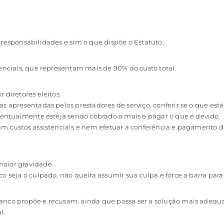
 responsabilidades e sim o que dispõe o Estatuto.
enciais, que representam mais de 90% do custo total.
 diretores eleitos.
as apresentadas pelos prestadores de serviço, conferir se o que e
eventualmente esteja sendo cobrado a mais e pagar o que é devido.
am custos assistenciais e nem efetuar a conferência e pagamento 
maior gravidade.
o seja o culpado, não queira assumir sua culpa e force a barra para
anco propõe e recusam, ainda que possa ser a solução mais adequa
l.