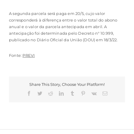
A segunda parcela será paga em 20/5, cujo valor
corresponderá à diferença entre o valor total do abono
anual e o valor da parcela antecipada em abril. A
antecipação foi determinada pelo Decreto n° 10.999,
publicado no Diário Oficial da União (DOU) em 18/3/22.
Fonte:
PREVI
Share This Story, Choose Your Platform!
Facebook
Twitter
Reddit
LinkedIn
Tumblr
Pinterest
Vk
E-
mail