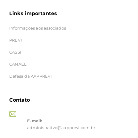
Links importantes
Informações aos associados
PREVI
CASSI
CANAEL
Defesa da AAPPREVI
Contato
E-mail:
administrativo@aapprevi.com.br