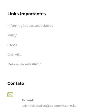
Links importantes
Informações aos associados
PREVI
CASSI
CANAEL
Defesa da AAPPREVI
Contato
E-mail:
administrativo@aapprevi.com.br