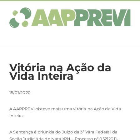
Ir
para
o
conteúdo
Vitória na Ação da
Vida Inteira
15/01/2020
A AAPPREVI obteve mais uma vitória na Ação da Vida
Inteira.
A Sentença é oriunda do Juízo da 3ª Vara Federal da
Seção Judiciária de Natal/RN – Processo nº 05212011-